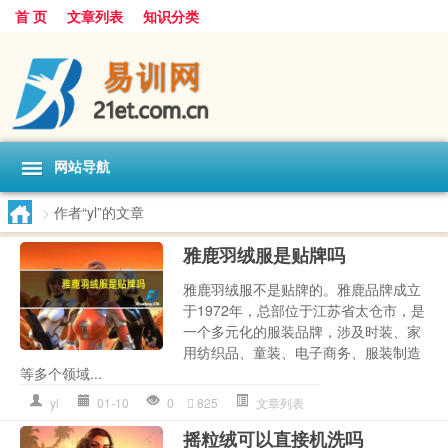
首 页
文章列表
知识分类
网站导航
>
作者“yl”的文章
雅鹿羽绒服是贴牌吗
雅鹿羽绒服不是贴牌的。雅鹿品牌成立
于1972年，总部位于江苏省太仓市，是
一个多元化的服装品牌，涉及时装、家
用纺织品、童装、电子商务、服装制造
等多个领域...
yl
01-10
0
825
文章列表
摇粒绒可以直接机洗吗