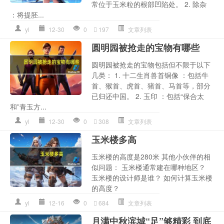
常位于玉米粒的根部凹陷处。 2. 除杂
：将提胚...
yl
12-30
0
197
文章列表
圆明园被抢走的宝物有哪些
圆明园被抢走的宝物包括但不限于以下
几类： 1. 十二生肖兽首铜像 ：包括牛
首、猴首、虎首、猪首、马首等，部分
已归还中国。 2. 玉印 ：包括“保合太
和”青玉方...
yl
12-30
0
308
文章列表
玉米楼多高
玉米楼的高度是280米 其他小伙伴的相
似问题： 玉米楼通常建在哪种地区？
玉米楼的设计师是谁？ 如何计算玉米楼
的高度？
yl
12-16
0
684
文章列表
月满中秋滨城“足”够精彩 到底