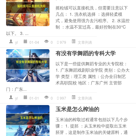
摇粒绒可以直接机洗，但需要注意以下
几点： 1. 洗衣机选择 ：选择轻柔模
式，避免使用强力去污程序。 2. 水温控
制 ：水温不宜过高，最好控制在30℃
以下。 3. ...
yl
01-04
0
979
文章列表
有没有学舞蹈的专科大学
以下是一些提供舞蹈专业的大专院校：
1. 广东舞蹈戏剧职业学院 类别：公办大
学 类型：理工类 属性：公办全日制艺
术高职院校 地区：广东广州 主管部
门：广东...
yl
01-01
0
997
文章列表
玉米是怎么榨油的
玉米油的榨取过程通常包括以下几个步
骤： 1. 提胚 ：从玉米粒中提取出玉米
胚芽，这是制作玉米油的关键原料，通