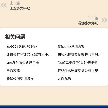
上一篇
王五多大年纪
下一篇
导游多大年纪
相关问题
iso9001认证培训公司
餐饮企业培训方案
建设银行张建强（张建国-中国建设银行原副董事长、执行董事、行长简介）
川贝枇杷膏熬制教程（川贝枇杷膏熬制）
cng汽车怎么通过年审
“禁鼓二更敲”的出处是哪里
星战攻略
桂林什么家政培训公司正规
餐饮公司培训课程
元宵配啥