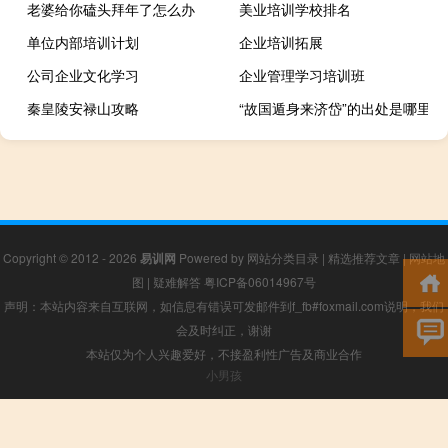
老婆给你磕头拜年了怎么办
美业培训学校排名
单位内部培训计划
企业培训拓展
公司企业文化学习
企业管理学习培训班
秦皇陵安禄山攻略
“故国遁身来济岱”的出处是哪里
Copyright © 2012 - 2026
易训网
Powered by
网站分类目录
|
精选推荐文章
|
网站地
图
|
疑难解答
粤ICP备06014967号
声明：本站内容来自互联网，如信息有错误可发邮件到f_fb#foxmail.com说明，我们
会及时纠正，谢谢
本站仅为个人兴趣爱好，不接盈利性广告及商业合作
小男孩