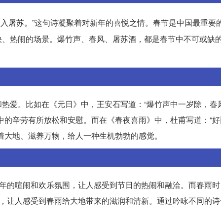
暖入屠苏。”这句诗凝聚着对新年的喜悦之情。春节是中国最重要
快、热闹的场景。爆竹声、春风、屠苏酒，都是春节中不可或缺
热爱。比如在《元日》中，王安石写道：“爆竹声中一岁除，春
中的辛劳有所放松和安慰。而在《春夜喜雨》中，杜甫写道：“好
着大地、滋养万物，给人一种生机勃勃的感觉。
新年的喧闹和欢乐氛围，让人感受到节日的热闹和融洽。而春雨时
往，让人感受到春雨给大地带来的滋润和清新。通过吟咏不同的诗