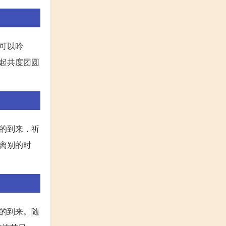
可以吟
起共度团圆
的到来，祈
离别的时
的到来。随