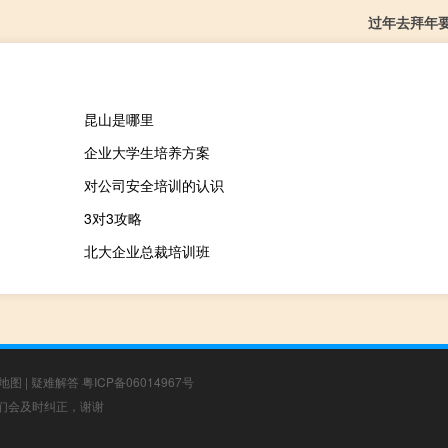
过年去拜年
昆山是哪里
企业大学生培养方案
对公司安全培训的认识
3对3攻略
北大企业总裁培训班
地图
|
疑难解答
粤ICP备06014967号
，我们会及时纠正，谢谢