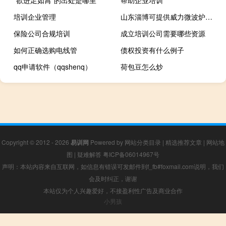
“欲进足如罥”的出处是哪里
帮助企业培训
培训企业管理
山东淄博可提供威力微波炉维修服务地址在哪
保险公司合规培训
成立培训公司需要哪些资源
如何正确选购电线管
债权投资有什么例子
qq申请软件（qqshenq）
荷包豆怎么炒
Copyright © 2012 - 2026
易训网
Powered by
网站分类目录
|
精选推荐文章
|
网站地
图
|
疑难解答
粤ICP备06014967号
声明：本站内容来自互联网，如信息有错误可发邮件到f_fb#foxmail.com说明，我们
会及时纠正，谢谢
本站仅为个人兴趣爱好，不接盈利性广告及商业合作
小男孩