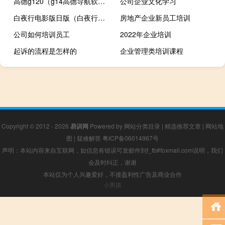
高德g120（g14高德导航软件）
公司企业文化学习
白夜行电影版日版（白夜行日版电影免费）
房地产企业新员工培训
公司如何培训员工
2022年企业培训
起诉的流程是怎样的
企业管理类培训课程
Copyright © 2012 - 2026
易训网
Powered by
网站分类目录
|
精选推荐文章
|
网站地
图
|
疑难解答
粤ICP备06014967号
声明：本站内容来自互联网，如信息有错误可发邮件到f_fb#foxmail.com说明，我们
会及时纠正，谢谢
本站仅为个人兴趣爱好，不接盈利性广告及商业合作
小男孩