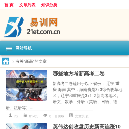
首 页
文章列表
知识分类
网站导航
>
有关“新高”的文章
哪些地方考新高考二卷
新高考二卷适用于以下省份： 辽宁 重
庆 海南 其中，海南省是3+3综合改革地
区，辽宁和重庆是3+1+2新高考地区。
语文、数学、外语（英语、日语、德
语、法语等）...
nx
01-05
0
806
文章列表
英伟达创收盘历史新高连涨10