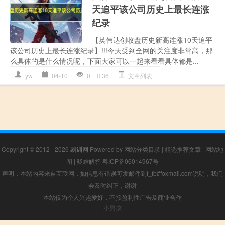
天追平该公司历史上最长连涨
纪录
【英伟达创收盘历史新高连涨10天追平
该公司历史上最长连涨纪录】!!!今天受到全网的关注度非常高，那
么具体的是什么情况呢，下面大家可以一起来看看具体都是...
yw
04-10
0
36
文章列表
Copyright © 2012 - 2026
易训网
Powered by
网站分类目录
|
精选推荐文章
|
网站地
图
|
疑难解答
粤ICP备06014967号
声明：本站内容来自互联网，如信息有错误可发邮件到f_fb#foxmail.com说明，我们
会及时纠正，谢谢
本站仅为个人兴趣爱好，不接盈利性广告及商业合作
小男孩