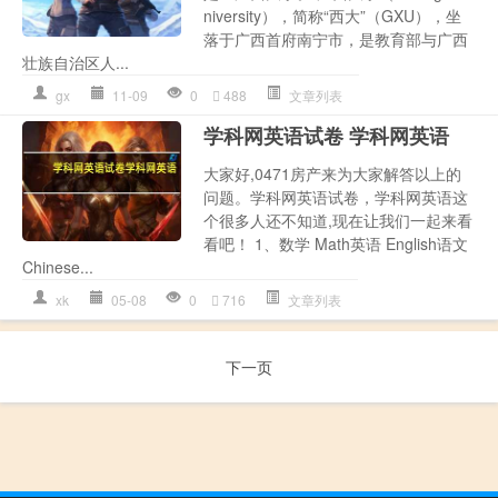
niversity），简称“西大”（GXU），坐
落于广西首府南宁市，是教育部与广西
壮族自治区人...
gx
11-09
0
488
文章列表
学科网英语试卷 学科网英语
大家好,0471房产来为大家解答以上的
问题。学科网英语试卷，学科网英语这
个很多人还不知道,现在让我们一起来看
看吧！ 1、数学 Math英语 English语文
Chinese...
xk
05-08
0
716
文章列表
下一页