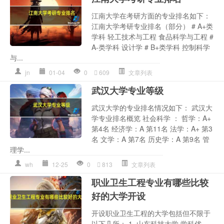
江南大学在考研方面的专业排名如下：
江南大学考研专业排名（部分） # A+类
学科 轻工技术与工程 食品科学与工程 #
A-类学科 设计学 # B+类学科 控制科学
与...
jn
01-04
0
609
文章列表
武汉大学专业等级
武汉大学的专业排名情况如下： 武汉大
学专业排名概览 社会科学 ： 哲学：A+
第4名 经济学：A 第11名 法学：A+ 第3
名 文学：A 第7名 历史学：A 第9名 管
理学...
wh
12-25
0
813
文章列表
职业卫生工程专业有哪些比较
好的大学开设
开设职业卫生工程的大学包括但不限于
以下几所： 1. 山东科技大学 学科优