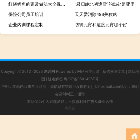
红烧鲤鱼的家常做法大全视频教程（红烧鲤鱼的家常做法大全）
“君归岭北初逢雪”的出处是哪里
保险公司员工培训
天天爱消除498关攻略
企业内训课程定制
防御元宵和速度元宵哪个好
Copyright © 2012 - 2026
易训网
Powered by
网站分类目录
|
精选推荐文章
|
网站地
图
|
疑难解答
粤ICP备06014967号
声明：本站内容来自互联网，如信息有错误可发邮件到f_fb#foxmail.com说明，我们
会及时纠正，谢谢
本站仅为个人兴趣爱好，不接盈利性广告及商业合作
小男孩