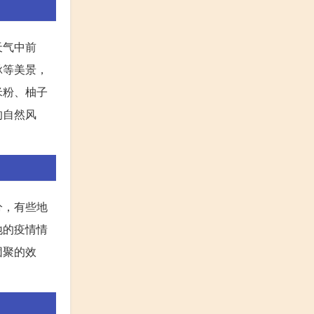
天气中前
脉等美景，
米粉、柚子
的自然风
分，有些地
地的疫情情
团聚的效