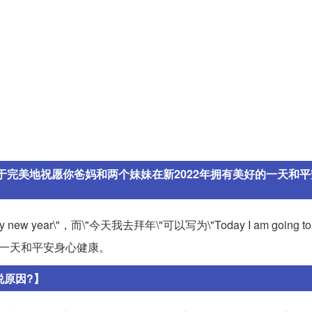
用于完美地祝愿你爸妈和两个妹妹在新2022年拥有美好的一天和
py new year\"，而\"今天我去拜年\"可以写为\"Today I am going to 
美好的一天和平安身心健康。
说原因?】