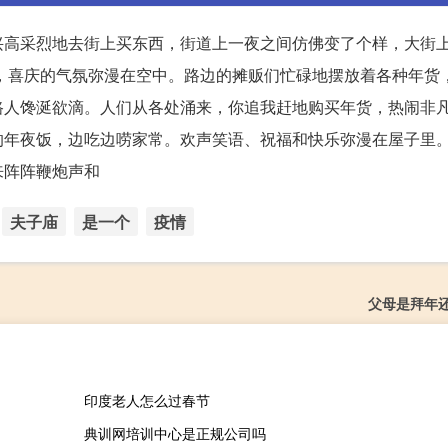
兴高采烈地去街上买东西，街道上一夜之间仿佛变了个样，大街
对联，喜庆的气氛弥漫在空中。路边的摊贩们忙碌地摆放着各种年货
路人馋涎欲滴。人们从各处涌来，你追我赶地购买年货，热闹非
的年夜饭，边吃边唠家常。欢声笑语、祝福和快乐弥漫在屋子里
来阵阵鞭炮声和
夫子庙
是一个
疫情
父母是拜年
印度老人怎么过春节
典训网培训中心是正规公司吗