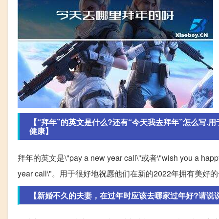
【“拜年”的英文是什么?还有“今天我去拜年”怎么写.
健康】
拜年的英文是\"pay a new year call\"或者\"wish you a hap
year call\"。用于很好地祝愿他们在新的2022年拥有
【新婚不久的夫妻，在过年时应该去哪家过年好?请说