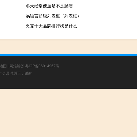
冬天经常便血是不是肠癌
易语言超级列表框（列表框）
夹克十大品牌排行榜是什么
地图
|
疑难解答
粤ICP备06014967号
，我们会及时纠正，谢谢