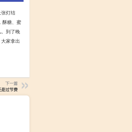
上张灯结
，酥糖、蜜
凡。到了晚
。大家拿出
下一篇
还是过节费