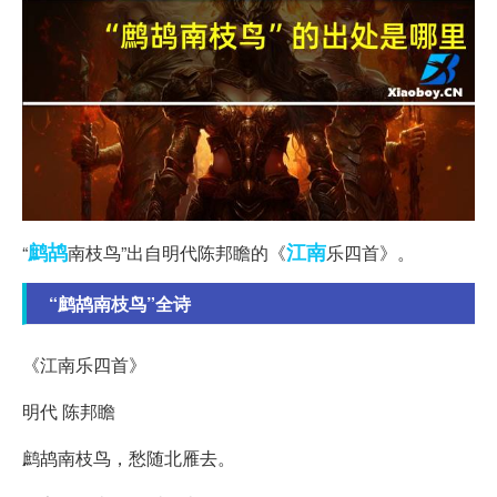
鹧鸪
江南
“
南枝鸟”出自明代陈邦瞻的《
乐四首》。
“鹧鸪南枝鸟”全诗
《江南乐四首》
明代 陈邦瞻
鹧鸪南枝鸟，愁随北雁去。