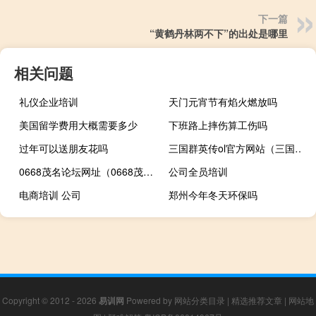
下一篇
“黄鹤丹林两不下”的出处是哪里
相关问题
礼仪企业培训
天门元宵节有焰火燃放吗
美国留学费用大概需要多少
下班路上摔伤算工伤吗
过年可以送朋友花吗
三国群英传ol官方网站（三国群英传ol私服网）
0668茂名论坛网址（0668茂名论坛）
公司全员培训
电商培训 公司
郑州今年冬天环保吗
Copyright © 2012 - 2026
易训网
Powered by
网站分类目录
|
精选推荐文章
|
网站地