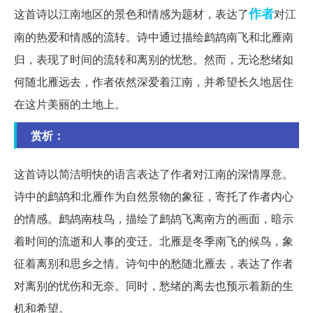
作者
这首诗以江南地区的景色和情感为题材，表达了
对江
南的热爱和情感的流转。诗中通过描绘鹧鸪南飞和北雁南
归，表现了时间的流转和离别的忧愁。然而，无论愁绪如
何随北雁远去，作者依然深爱着江南，并希望长久地居住
在这片美丽的土地上。
赏析：
这首诗以简洁明快的语言表达了作者对江南的深情厚意。
诗中的鹧鸪和北雁作为自然景物的象征，寄托了作者内心
的情感。鹧鸪南枝鸟，描绘了鹧鸪飞离南方的画面，暗示
着时间的流逝和人事的变迁。北雁是冬季南飞的候鸟，象
征着离别和思乡之情。诗句中的愁随北雁去，表达了作者
对离别的忧伤和无奈。同时，愁绪的离去也预示着新的生
机和希望。