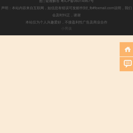
图
|
疑难解答
粤ICP备06014967号
声明：本站内容来自互联网，如信息有错误可发邮件到f_fb#foxmail.com说明，我们
会及时纠正，谢谢
本站仅为个人兴趣爱好，不接盈利性广告及商业合作
小男孩