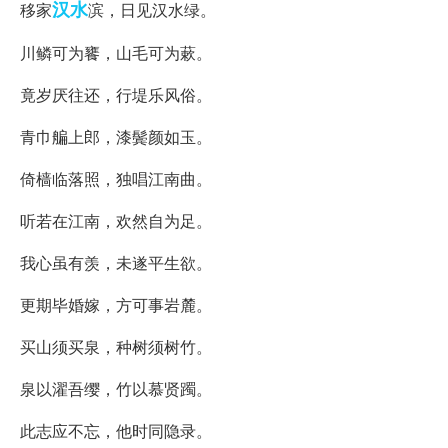
汉水
移家
滨，日见汉水绿。
川鳞可为饔，山毛可为蔌。
竟岁厌往还，行堤乐风俗。
青巾艑上郎，漆鬓颜如玉。
倚樯临落照，独唱江南曲。
听若在江南，欢然自为足。
我心虽有羡，未遂平生欲。
更期毕婚嫁，方可事岩麓。
买山须买泉，种树须树竹。
泉以濯吾缨，竹以慕贤躅。
此志应不忘，他时同隐录。