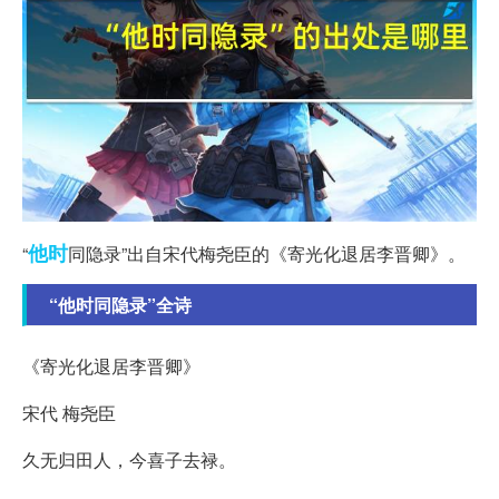
他时
“
同隐录”出自宋代梅尧臣的《寄光化退居李晋卿》。
“他时同隐录”全诗
《寄光化退居李晋卿》
宋代 梅尧臣
久无归田人，今喜子去禄。