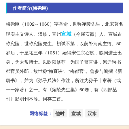
作者简介(梅尧臣)
梅尧臣（1002～1060）字圣俞，世称宛陵先生，北宋著名
宣城
现实主义诗人。汉族，宣州
（今属安徽）人。宣城古
称宛陵，世称宛陵先生。初试不第，以荫补河南主簿。50
岁后，于皇祐三年（1051）始得宋仁宗召试，赐同进士出
身，为太常博士。以欧阳修荐，为国子监直讲，累迁尚书
都官员外郎，故世称“梅直讲”、“梅都官”。曾参与编撰《新
唐书》，并为《孙子兵法》作注，所注为孙子十家著（或
十一家著）之一。有《宛陵先生集》60卷，有《四部丛
刊》影明刊本等。词存二首。
网络标签：
他时
宣城
汉水