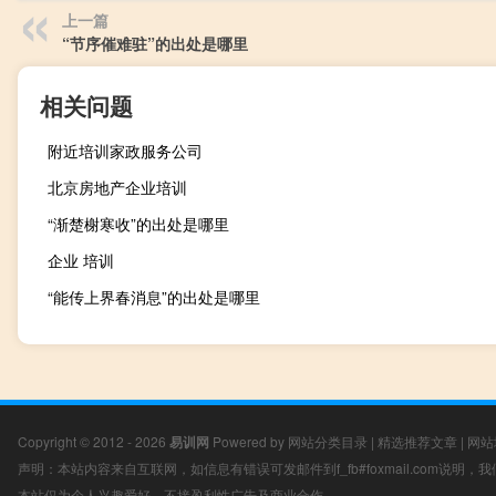
上一篇
“节序催难驻”的出处是哪里
相关问题
附近培训家政服务公司
北京房地产企业培训
“渐楚榭寒收”的出处是哪里
企业 培训
“能传上界春消息”的出处是哪里
Copyright © 2012 - 2026
易训网
Powered by
网站分类目录
|
精选推荐文章
|
网站
声明：本站内容来自互联网，如信息有错误可发邮件到f_fb#foxmail.com说明
本站仅为个人兴趣爱好，不接盈利性广告及商业合作