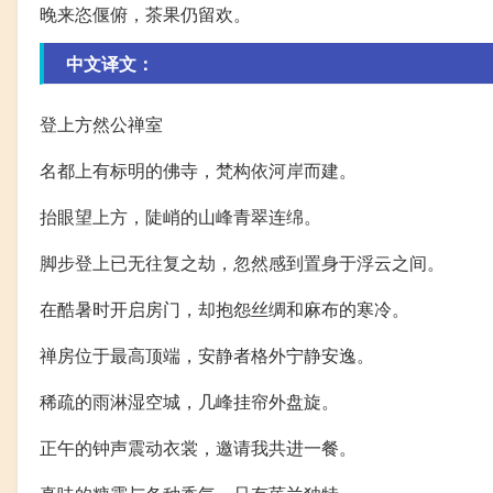
晚来恣偃俯，茶果仍留欢。
中文译文：
登上方然公禅室
名都上有标明的佛寺，梵构依河岸而建。
抬眼望上方，陡峭的山峰青翠连绵。
脚步登上已无往复之劫，忽然感到置身于浮云之间。
在酷暑时开启房门，却抱怨丝绸和麻布的寒冷。
禅房位于最高顶端，安静者格外宁静安逸。
稀疏的雨淋湿空城，几峰挂帘外盘旋。
正午的钟声震动衣裳，邀请我共进一餐。