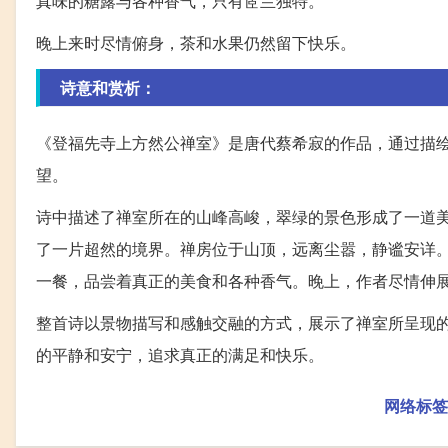
真味的糖露与各种香气，只有茝兰独特。
晚上来时尽情俯身，茶和水果仍然留下快乐。
诗意和赏析：
《登福先寺上方然公禅室》是唐代蔡希寂的作品，通过描
望。
诗中描述了禅室所在的山峰高峻，翠绿的景色形成了一道
了一片超然的境界。禅房位于山顶，远离尘嚣，静谧安详
一餐，品尝着真正的美食和各种香气。晚上，作者尽情伸
整首诗以景物描写和感触交融的方式，展示了禅室所呈现
的平静和安宁，追求真正的满足和快乐。
网络标签