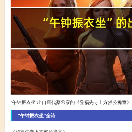
“午钟振衣坐”出自唐代蔡希寂的《登福先寺上方然公禅室》
“午钟振衣坐”全诗
《登福先寺上方然公禅室》