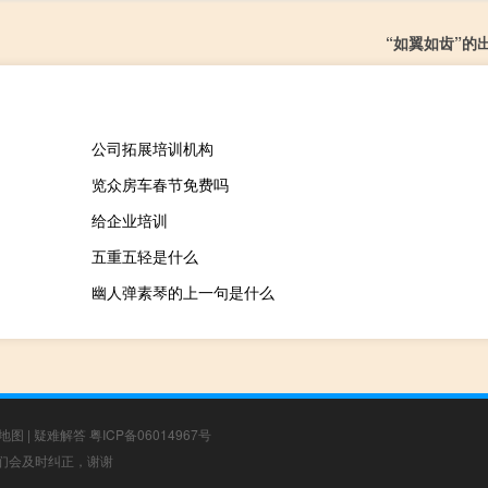
“如翼如齿”的
公司拓展培训机构
览众房车春节免费吗
给企业培训
五重五轻是什么
幽人弹素琴的上一句是什么
地图
|
疑难解答
粤ICP备06014967号
，我们会及时纠正，谢谢