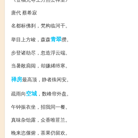
唐代 蔡希寂
名都标佛刹，梵构临河干。
青翠
举目上方峻，森森
攒。
步登诸劫尽，忽造浮云端。
当暑敞扃闼，却嫌絺绤寒。
禅房
最高顶，静者殊闲安。
空城
疏雨向
，数峰帘外盘。
午钟振衣坐，招我同一餐。
真味杂饴露，众香唯茝兰。
晚来恣偃俯，茶果仍留欢。