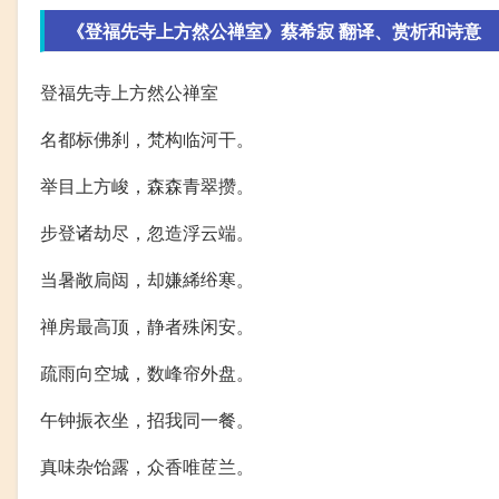
《登福先寺上方然公禅室》蔡希寂 翻译、赏析和诗意
登福先寺上方然公禅室
名都标佛刹，梵构临河干。
举目上方峻，森森青翠攒。
步登诸劫尽，忽造浮云端。
当暑敞扃闼，却嫌絺绤寒。
禅房最高顶，静者殊闲安。
疏雨向空城，数峰帘外盘。
午钟振衣坐，招我同一餐。
真味杂饴露，众香唯茝兰。