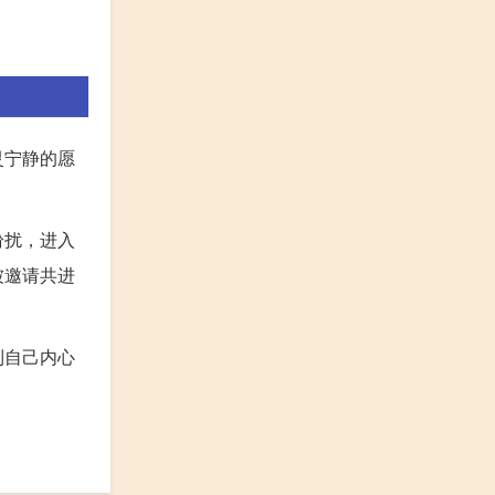
灵宁静的愿
纷扰，进入
被邀请共进
到自己内心