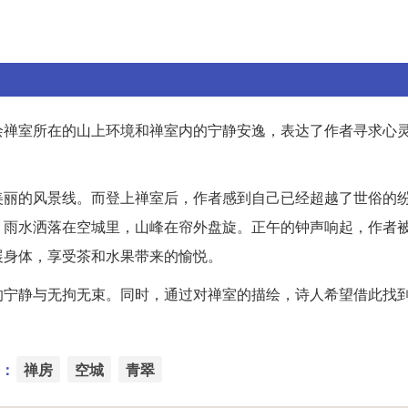
绘禅室所在的山上环境和禅室内的宁静安逸，表达了作者寻求心
美丽的风景线。而登上禅室后，作者感到自己已经超越了世俗的
。雨水洒落在空城里，山峰在帘外盘旋。正午的钟声响起，作者
展身体，享受茶和水果带来的愉悦。
的宁静与无拘无束。同时，通过对禅室的描绘，诗人希望借此找
：
禅房
空城
青翠