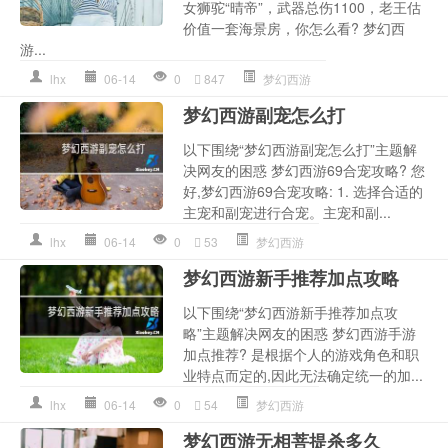
女狮驼“晴帝”，武器总伤1100，老王估
价值一套海景房，你怎么看? 梦幻西
游...
lhx
06-14
0
847
梦幻西游
梦幻西游副宠怎么打
以下围绕“梦幻西游副宠怎么打”主题解
决网友的困惑 梦幻西游69合宠攻略? 您
好,梦幻西游69合宠攻略: 1. 选择合适的
主宠和副宠进行合宠。主宠和副...
lhx
06-14
0
53
梦幻西游
梦幻西游新手推荐加点攻略
以下围绕“梦幻西游新手推荐加点攻
略”主题解决网友的困惑 梦幻西游手游
加点推荐? 是根据个人的游戏角色和职
业特点而定的,因此无法确定统一的加...
lhx
06-14
0
54
梦幻西游
梦幻西游无相菩提杀多久