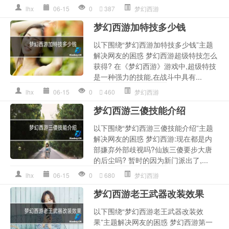
lhx
06-15
0
387
梦幻西游
梦幻西游加特技多少钱
以下围绕“梦幻西游加特技多少钱”主题
解决网友的困惑 梦幻西游超级特技怎么
获得? 在《梦幻西游》游戏中,超级特技
是一种强力的技能,在战斗中具有...
lhx
06-15
0
460
梦幻西游
梦幻西游三傻技能介绍
以下围绕“梦幻西游三傻技能介绍”主题
解决网友的困惑 梦幻西游:现在都是内
部嫌弃外部歧视吗?仙族三傻要步大唐
的后尘吗? 暂时的因为新门派出了,...
lhx
06-15
0
680
梦幻西游
梦幻西游老王武器改装效果
以下围绕“梦幻西游老王武器改装效
果”主题解决网友的困惑 梦幻西游第一