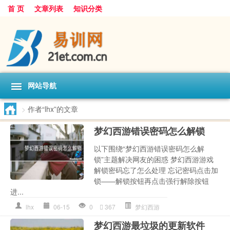
首 页
文章列表
知识分类
网站导航
>
作者“lhx”的文章
梦幻西游错误密码怎么解锁
以下围绕“梦幻西游错误密码怎么解
锁”主题解决网友的困惑 梦幻西游游戏
解锁密码忘了怎么处理 忘记密码点击加
锁——解锁按钮再点击强行解除按钮
进...
lhx
06-15
0
367
梦幻西游
梦幻西游最垃圾的更新软件