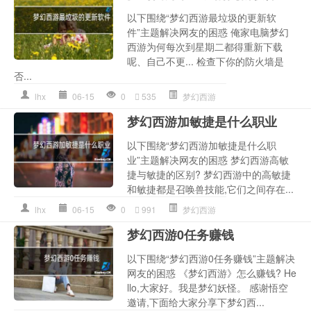
以下围绕“梦幻西游最垃圾的更新软
件”主题解决网友的困惑 俺家电脑梦幻
西游为何每次到星期二都得重新下载
呢、自己不更... 检查下你的防火墙是
否...
lhx
06-15
0
535
梦幻西游
梦幻西游加敏捷是什么职业
以下围绕“梦幻西游加敏捷是什么职
业”主题解决网友的困惑 梦幻西游高敏
捷与敏捷的区别? 梦幻西游中的高敏捷
和敏捷都是召唤兽技能,它们之间存在...
lhx
06-15
0
991
梦幻西游
梦幻西游0任务赚钱
以下围绕“梦幻西游0任务赚钱”主题解决
网友的困惑 《梦幻西游》怎么赚钱? He
llo,大家好。我是梦幻妖怪。 感谢悟空
邀请,下面给大家分享下梦幻西...