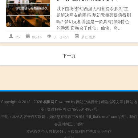
以下围绕“梦幻西游无相菩提杀多久”主
题解决网友的困惑 梦幻无相菩提值得刷
吗? 梦幻无相菩提是一款具有独特特色
的游戏,它融合了修仙、仙侠、奇...
lhx
06-14
0
451
梦幻西游
下一页
Copyright © 2012 - 2026
易训网
Powered by
网站分类目录
|
精选推荐文章
|
网站地
图
|
疑难解答
粤ICP备06014967号
声明：本站内容来自互联网，如信息有错误可发邮件到f_fb#foxmail.com说明，我们
会及时纠正，谢谢
本站仅为个人兴趣爱好，不接盈利性广告及商业合作
小男孩