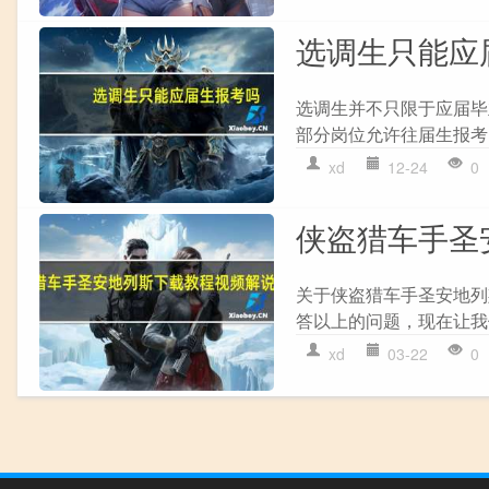
选调生只能应
选调生并不只限于应届毕
部分岗位允许往届生报考
xd
12-24
0
侠盗猎车手圣
关于侠盗猎车手圣安地列
答以上的问题，现在让我们
xd
03-22
0