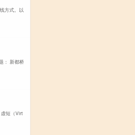
线方式。以
题： 新都桥
短（Virt