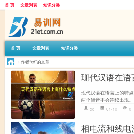
首 页
文章列表
知识分类
首 页
文章列表
知识分类
>
作者“xd”的文章
现代汉语在语
现代汉语在语言上的特点主
两个辅音不会连续出现。 2
xd
01-10
0
相电流和线电