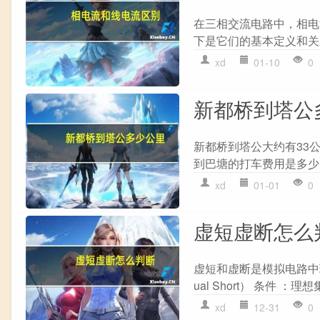
在三相交流电路中，相电
下是它们的基本定义和关系
xd
01-10
0
新都桥到塔公
新都桥到塔公大约有33公
到巴塘的打车费用是多少？
xd
01-01
0
虚短虚断怎么
虚短和虚断是模拟电路中
ual Short） 条件 
xd
12-31
0