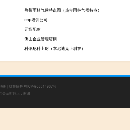
热带雨林气候特点图（热带雨林气候特点）
eap培训公司
元宵配啥
佛山企业管理培训
科佩尼科上尉（本尼迪克上尉在）
地图
|
疑难解答
粤ICP备06014967号
，我们会及时纠正，谢谢