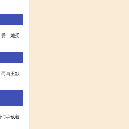
喜爱，她受
。而与王默
她们承载着