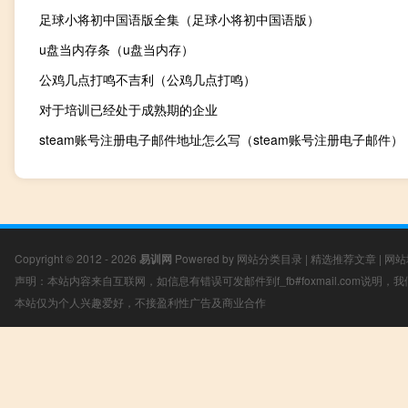
足球小将初中国语版全集（足球小将初中国语版）
u盘当内存条（u盘当内存）
公鸡几点打鸣不吉利（公鸡几点打鸣）
对于培训已经处于成熟期的企业
steam账号注册电子邮件地址怎么写（steam账号注册电子邮件）
Copyright © 2012 - 2026
易训网
Powered by
网站分类目录
|
精选推荐文章
|
网站
声明：本站内容来自互联网，如信息有错误可发邮件到f_fb#foxmail.com说明
本站仅为个人兴趣爱好，不接盈利性广告及商业合作