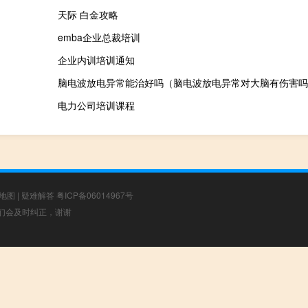
天际 白金攻略
emba企业总裁培训
企业内训培训通知
脑电波放电异常能治好吗（脑电波放电异常对大脑有伤害吗
电力公司培训课程
地图
|
疑难解答
粤ICP备06014967号
，我们会及时纠正，谢谢