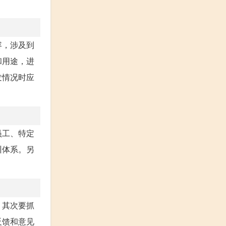
容，涉及到
和用途，进
发情况时应
员工、特定
训体系。另
。其次要抓
反馈和意见