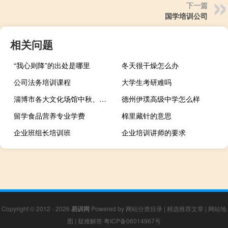
下一篇
国学培训公司
相关问题
“我心则降”的出处是哪里
冬天很干燥怎么办
公司法务培训课程
大学生考研难吗
淄博市各大文化场馆中秋、国庆假期开放时间及活动发布 到底什么情况嘞
德州伊璞高级中学怎么样
留学食品营养专业学费
棉里藏针的意思
企业班组长培训班
企业培训讲师的要求
Copyright © 2012 - 2026
易训网
Powered by
网站分类目录
|
精选推荐文章
|
网站地
图
|
疑难解答
粤ICP备06014967号