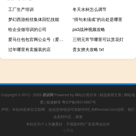
工厂生产培训
冬天水杯怎么调节
梦幻西游粉丝集体回忆技能
“得句未须成”的出处是哪里
给企业做培训的公司
ps3战神视频攻略
爱马仕包包官网公众号（爱马仕包包官网）
三明元宵节哪里可以赏花灯
过年哪里有卖服装的店
贵女撩夫攻略 txt
Copyright © 2012 - 2026
易训网
Powered by
网站分类目录
|
精选推荐文章
|
网站地
图
|
疑难解答
粤ICP备06014967号
声明：本站内容来自互联网，如信息有错误可发邮件到f_fb#foxmail.com说明，我们
会及时纠正，谢谢
本站仅为个人兴趣爱好，不接盈利性广告及商业合作
小男孩