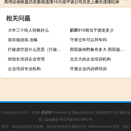
英伟达创收盘历史新高连涨10天追平该公司历史上最长连涨纪录
相关问题
大年三十给人转账好么
麒麟910相当于骁龙多少
加菲猫游戏 攻略
守孝过年可以拜年吗
打破虚空是什么意思（打破虚空）
西双版纳野象有多大 西双版纳10头野象出没村庄
班组长培训企业管理
北京大的企业培训机构
企业培训专业机构
开展企业内训师培训
Copyright © 2012 - 2026
易训网
Powered by
网站分类目录
|
精选推荐文章
|
网站地
图
|
疑难解答
粤ICP备06014967号
声明：本站内容来自互联网，如信息有错误可发邮件到f_fb#foxmail.com说明，我们