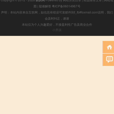
易训网
图
|
疑难解答
粤ICP备06014967号
声明：本站内容来自互联网，如信息有错误可发邮件到f_fb#foxmail.com说明，我们
会及时纠正，谢谢
本站仅为个人兴趣爱好，不接盈利性广告及商业合作
小男孩