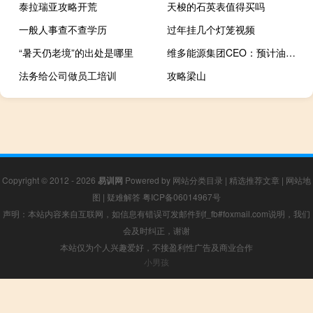
泰拉瑞亚攻略开荒
天梭的石英表值得买吗
一般人事查不查学历
过年挂几个灯笼视频
“暑天仍老境”的出处是哪里
维多能源集团CEO：预计油价将保持在每桶80至90美元的范围内欧洲永久失去了部分工业天然气需求
法务给公司做员工培训
攻略梁山
Copyright © 2012 - 2026
易训网
Powered by
网站分类目录
|
精选推荐文章
|
网站地
图
|
疑难解答
粤ICP备06014967号
声明：本站内容来自互联网，如信息有错误可发邮件到f_fb#foxmail.com说明，我们
会及时纠正，谢谢
本站仅为个人兴趣爱好，不接盈利性广告及商业合作
小男孩