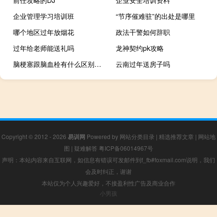
前任攻略的DJ
企业安全培训资料
企业管理学习培训班
“节序催难驻”的出处是哪里
哪个地区过年放烟花
政法干警如何辞职
过年给老师能送礼吗
龙神契约pk攻略
脑梗塞跟脑血栓有什么区别（脑血栓和脑梗塞有什么区别）
云南过年送房子吗
Copyright © 2012 - 2026
易训网
Powered by
网站分类目录
|
精选推荐文章
|
网站地
图
|
疑难解答
粤ICP备06014967号
声明：本站内容来自互联网，如信息有错误可发邮件到f_fb#foxmail.com说明，我们
会及时纠正，谢谢
本站仅为个人兴趣爱好，不接盈利性广告及商业合作
小男孩