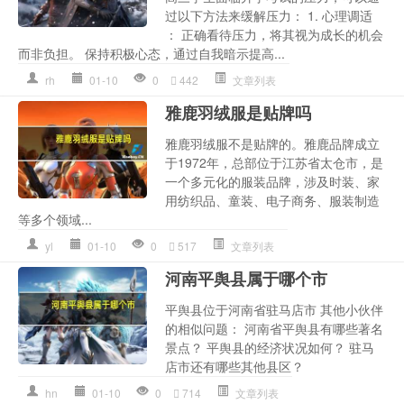
过以下方法来缓解压力： 1. 心理调适
： 正确看待压力，将其视为成长的机会
而非负担。 保持积极心态，通过自我暗示提高...
rh
01-10
0
442
文章列表
雅鹿羽绒服是贴牌吗
雅鹿羽绒服不是贴牌的。雅鹿品牌成立
于1972年，总部位于江苏省太仓市，是
一个多元化的服装品牌，涉及时装、家
用纺织品、童装、电子商务、服装制造
等多个领域...
yl
01-10
0
517
文章列表
河南平舆县属于哪个市
平舆县位于河南省驻马店市 其他小伙伴
的相似问题： 河南省平舆县有哪些著名
景点？ 平舆县的经济状况如何？ 驻马
店市还有哪些其他县区？
hn
01-10
0
714
文章列表