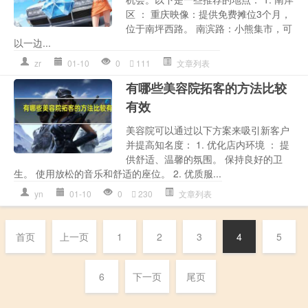
区 ： 重庆映像：提供免费摊位3个月，
位于南坪西路。 南滨路：小熊集市，可
以一边...
zr
01-10
0
111
文章列表
有哪些美容院拓客的方法比较
有效
美容院可以通过以下方案来吸引新客户
并提高知名度： 1. 优化店内环境 ： 提
供舒适、温馨的氛围。 保持良好的卫
生。 使用放松的音乐和舒适的座位。 2. 优质服...
yn
01-10
0
230
文章列表
首页
上一页
1
2
3
4
5
6
下一页
尾页